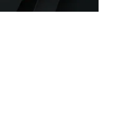
Orthopädieschuhtechnik Haslauer
GmbH
SALZBURG
Eduard-Baumgartner-Straße 4
5020 Salzburg
Orthopädieschuhtechnik Haslauer
GmbH
PUCH-URSTEIN
Urstein Nord 24​
5412 Puch-Urstein
terminvereinbarung unter
+43 662 833610
oder
office@ost-haslauer.at