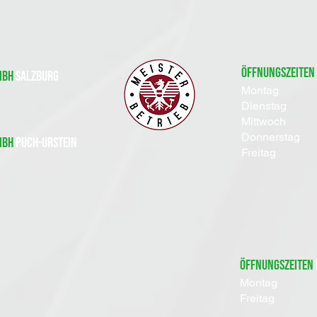
Öffnungszeiten
mbH
SALZBURG
Montag
Dienstag
Mittwoch
Donnerstag
mbH
PUCH-URSTEIN
Freitag
Öffnungszeiten
Montag
Freitag