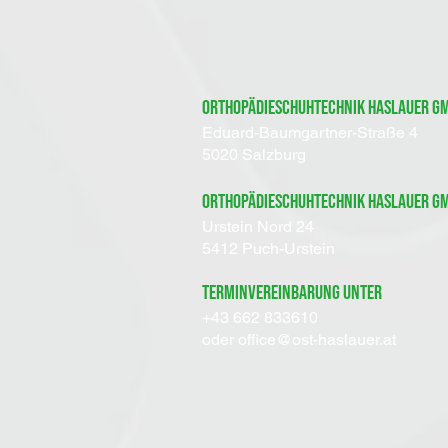
Orthopädieschuhtechnik Haslauer G
Eduard-Baumgartner-Straße 4
5020 Salzburg
Orthopädieschuhtechnik Haslauer G
Urstein Nord 24​
5412 Puch-Urstein
terminvereinbarung unter
+43 662 833610
oder
office@ost-haslauer.at