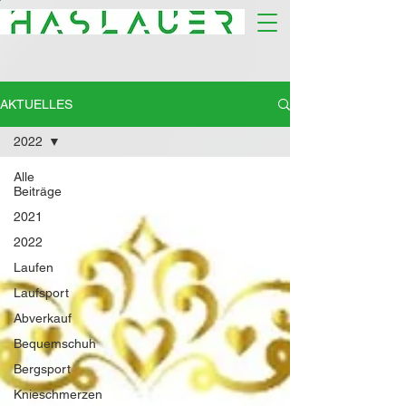
AKTUELLES
2022
Alle
Beiträge
2021
2022
Laufen
Laufsport
Abverkauf
Bequemschuh
Bergsport
Knieschmerzen