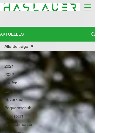
AKTUELLES
Alle Beiträge
Alle Beiträge
2021
2022
Laufen
Laufsport
Abverkauf
Bequemschuh
Bergsport
Knieschmerzen
Bandagen