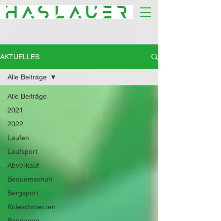
AKTUELLES
Alle Beiträge
Alle Beiträge
2021
2022
Laufen
Laufsport
Abverkauf
Bequemschuh
Bergsport
Knieschmerzen
Bandagen